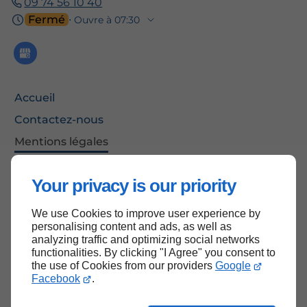
09 74 56 10 40
Fermé
⋅ Ouvre à 07:30
Accueil
Contactez-nous
Mentions légales
Plan du site
Your privacy is our priority
We use Cookies to improve user experience by
Haut de page
personalising content and ads, as well as
analyzing traffic and optimizing social networks
functionalities. By clicking "I Agree" you consent to
the use of Cookies from our providers
Google
Facebook
.